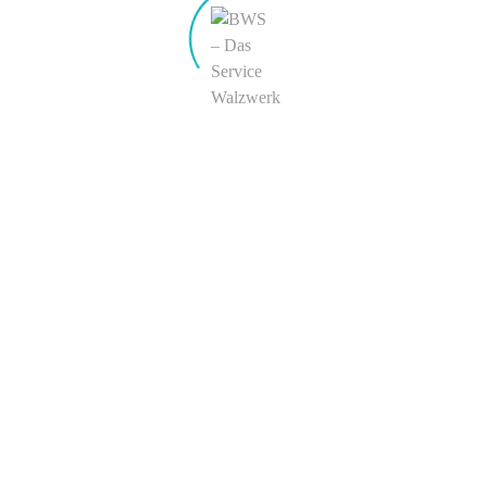
BWS Philipp Boecker + Wender Stahl GmbH & Co. KG
Head office & Mill Letmathe
Liegnitzer Straße 18
D-58642 Iserlohn
Germany
Mill Hohenlimburg
Kronenburgstraße 15
D-58119 Hagen
Germany
Phone:
+49 (0) 23 74 – 926 0
E-mail:
info@b-w-s.de
BWS worldwide
SOCIAL NETWORKS