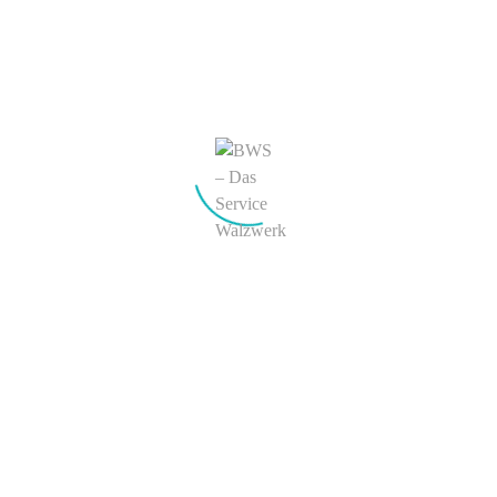
meinen nächsten Kommentar speichern.
KONTAKT
BWS Philipp Boecker + Wender Stahl GmbH & Co. KG
Hauptverwaltung & Werk Letmathe
Liegnitzer Straße 18
D-58642 Iserlohn
Werk Hohenlimburg
Kronenburgstraße 15
D-58119 Hagen
Tel.:
+49 (0) 23 74 – 926 0
E-Mail:
info@b-w-s.de
BWS weltweit