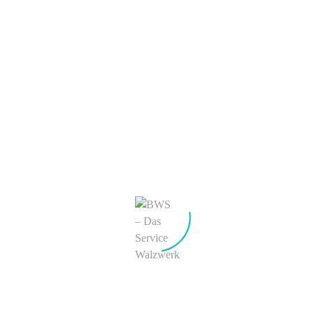
Taktgeber Zukunft
Kundenprojekte Umwelt-
& Verfahrenstechnologie
BWS Initiativen
Unternehmen
Über uns
ServiceWalzwerker
Tradition & Zukunft
©
Innovation & technisfaction
Stahl & Kultur
Arbeiten bei BWS
BWS Team
Ausbildung
Praktika
Stellenangebote
Kontakt