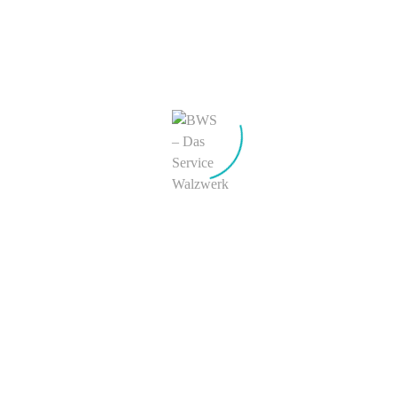
meinen nächsten Kommentar speichern.
KONTAKT
BWS Philipp Boecker + Wender Stahl GmbH & Co. KG
Hauptverwaltung & Werk Letmathe
Liegnitzer Straße 18
D-58642 Iserlohn
Werk Hohenlimburg
Kronenburgstraße 15
D-58119 Hagen
Tel.:
+49 (0) 23 74 – 926 0
E-Mail:
info@b-w-s.de
BWS weltweit