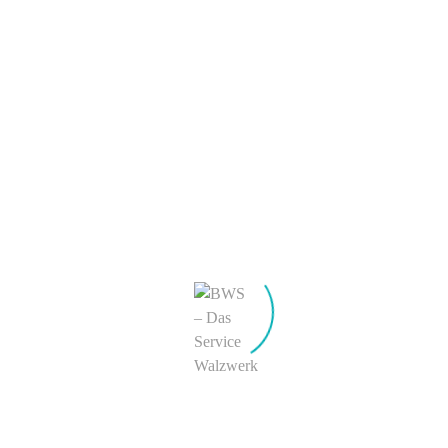
Taktgeber Zukunft
Kundenprojekte Umwelt-
& Verfahrenstechnologie
BWS Initiativen
Unternehmen
Über uns
ServiceWalzwerker
Tradition & Zukunft
©
Innovation & technisfaction
Stahl & Kultur
Arbeiten bei BWS
BWS Team
Ausbildung
Praktika
Stellenangebote
Kontakt