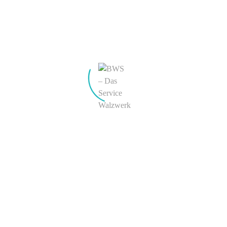
meinen nächsten Kommentar speichern.
KONTAKT
BWS Philipp Boecker + Wender Stahl GmbH & Co. KG
Hauptverwaltung & Werk Letmathe
Liegnitzer Straße 18
D-58642 Iserlohn
Werk Hohenlimburg
Kronenburgstraße 15
D-58119 Hagen
Tel.:
+49 (0) 23 74 – 926 0
E-Mail:
info@b-w-s.de
BWS weltweit