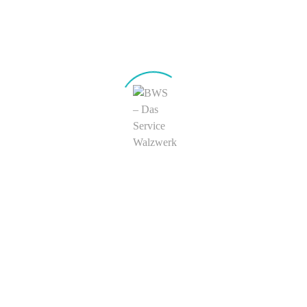
meinen nächsten Kommentar speichern.
KONTAKT
BWS Philipp Boecker + Wender Stahl GmbH & Co. KG
Hauptverwaltung & Werk Letmathe
Liegnitzer Straße 18
D-58642 Iserlohn
Werk Hohenlimburg
Kronenburgstraße 15
D-58119 Hagen
Tel.:
+49 (0) 23 74 – 926 0
E-Mail:
info@b-w-s.de
BWS weltweit