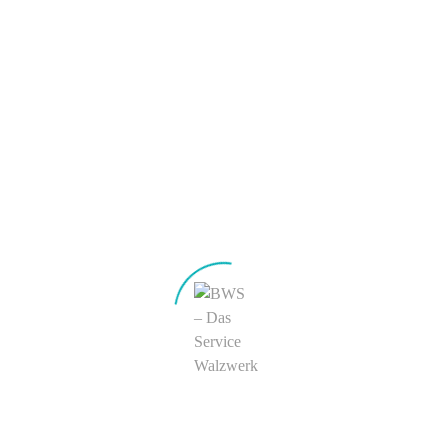
Taktgeber Zukunft
Kundenprojekte Umwelt-
& Verfahrenstechnologie
BWS Initiativen
Unternehmen
Über uns
ServiceWalzwerker
Tradition & Zukunft
©
Innovation & technisfaction
Stahl & Kultur
Arbeiten bei BWS
BWS Team
Ausbildung
Praktika
Stellenangebote
Kontakt