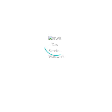
Stellenangebote
Kontakt
BWS Deutschland
BWS weltweit
Mediathek
BWS Filme
Presse
Download