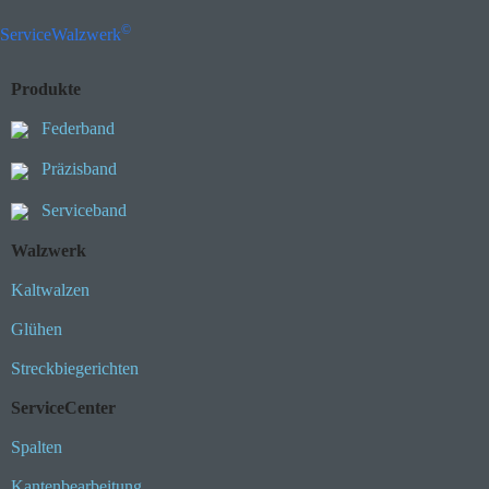
©
ServiceWalzwerk
Produkte
Federband
Präzisband
Serviceband
Walzwerk
Kaltwalzen
Glühen
Streckbiegerichten
ServiceCenter
Spalten
Kantenbearbeitung