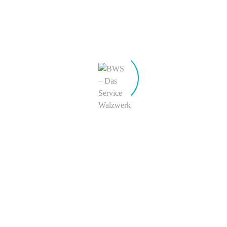
meinen nächsten Kommentar speichern.
KONTAKT
BWS Philipp Boecker + Wender Stahl GmbH & Co. KG
Hauptverwaltung & Werk Letmathe
Liegnitzer Straße 18
D-58642 Iserlohn
Werk Hohenlimburg
Kronenburgstraße 15
D-58119 Hagen
Tel.:
+49 (0) 23 74 – 926 0
E-Mail:
info@b-w-s.de
BWS weltweit