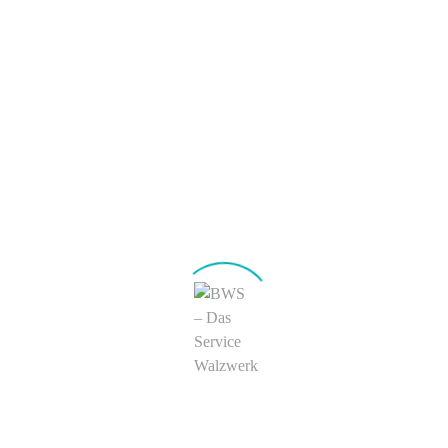
Taktgeber Zukunft
Kundenprojekte Umwelt-
& Verfahrenstechnologie
BWS Initiativen
Unternehmen
Über uns
ServiceWalzwerker
Tradition & Zukunft
©
Innovation & technisfaction
Stahl & Kultur
Arbeiten bei BWS
BWS Team
Ausbildung
Praktika
Stellenangebote
Kontakt